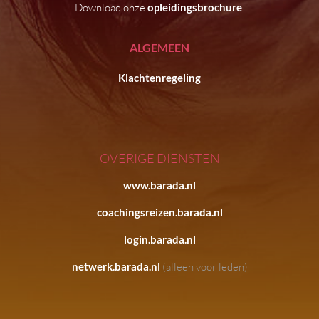
Download onze
opleidingsbrochure
ALGEMEEN
Klachtenregeling
OVERIGE DIENSTEN
www.barada.nl
coachingsreizen.barada.nl
login.barada.nl
netwerk.barada.nl
(alleen voor leden)