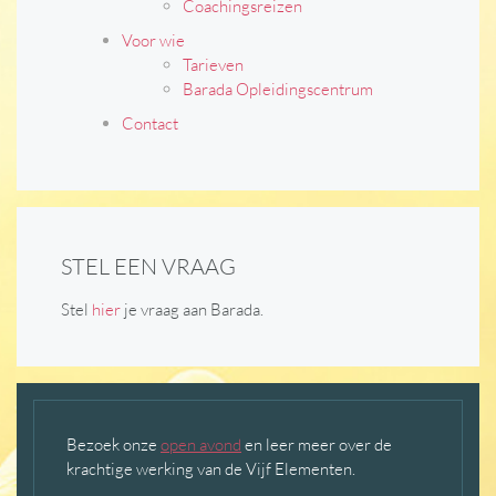
Coachingsreizen
Voor wie
Tarieven
Barada Opleidingscentrum
Contact
STEL EEN VRAAG
Stel
hier
je vraag aan Barada.
Bezoek onze
open avond
en leer meer over de
krachtige werking van de Vijf Elementen.