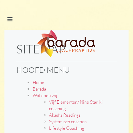
SITEMAP
HOOFD MENU
Home
Barada
Wat doen wij
Vijf Elementen/ Nine Star Ki
coaching
Akasha Readings
Systemisch coachen
Lifestyle Coaching