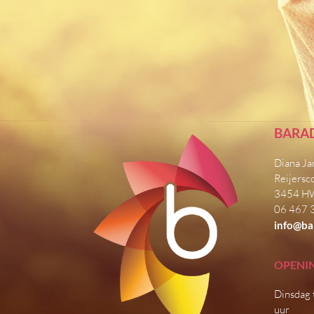
BARA
Diana Ja
Reijersc
3454 H
06 467 
info@ba
OPENI
Dinsdag 
uur