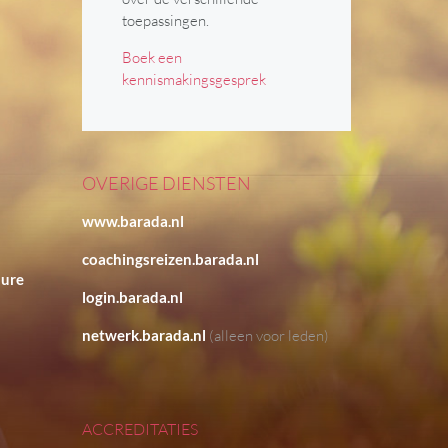
toepassingen.
Boek een
kennismakingsgesprek
OVERIGE DIENSTEN
www.barada.nl
coachingsreizen.barada.nl
hure
login.barada.nl
netwerk.barada.nl
(alleen voor leden)
ACCREDITATIES