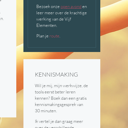
Bezoek onze
open avond
en
s
leer meer over de krachtige
jn.
werking van de Vijf
Elementen.
Plan je
route
.
KENNISMAKING
Wil je mij, mijn werkwijze, de
tools eerst beter leren
kennen? Boek dan een gratis
kennismakingsgesprek van
30 minuten.
Ik vertel je dan graag meer
over de verschillende