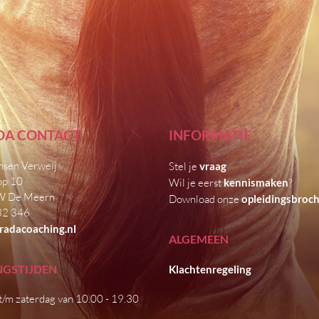
DA CONTACT
INFORMATIE
nsen Verweij
Stel je
vraag
op 10
Wil je eerst
kennismaken
?
W De Meern
Download onze
opleidingsbroc
32 346
radacoaching.nl
ALGEMEEN
NGSTIJDEN
Klachtenregeling
t/m zaterdag van 10.00 - 19.30