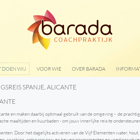
 DOEN WIJ
VOOR WIE
OVER BARADA
INFORMAT
SREIS SPANJE, ALICANTE
CANTE
icante en maken daarbij optimaal gebruik van de omgeving - de prachti
sche maaltijden en kuurbaden - om jouw innerlijke reis te ondersteune
enten. Door het dagelijks activeren van de Vijf Elementen water, hout,
eiten, coaching, ontspannings- en bewegingsmomenten en voedingsadvies