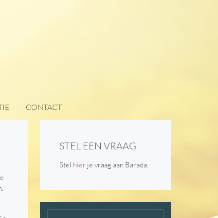
IE
CONTACT
STEL EEN VRAAG
Stel
hier
je vraag aan Barada.
ge
n.
 -