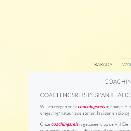
BARADA
WAT
COACHING
COACHINGSREIS IN SPANJE, ALI
Wij verzorgen onze
coachingsreis
in Spanje, Al
omgeving/ natuur, edelstenen, kruiden en biologi
Onze
coachingsreis
is gebaseerd op de Vijf Elem
vuur, aarde en metaal - door middel van activit