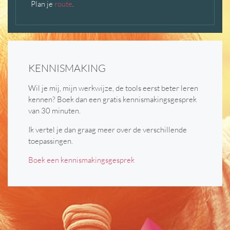
Plan je
route
.
KENNISMAKING
Wil je mij, mijn werkwijze, de tools eerst beter leren
kennen? Boek dan een gratis kennismakingsgesprek
van 30 minuten.
Ik vertel je dan graag meer over de verschillende
toepassingen.
Boek een kennismakingsgesprek