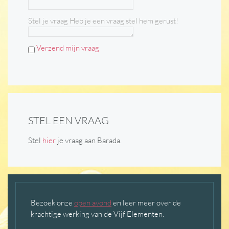
Stel je vraag
Heb je een vraag stel hem gerust!
Verzend mijn vraag
STEL EEN VRAAG
Stel
hier
je vraag aan Barada.
Bezoek onze
open avond
en leer meer over de
krachtige werking van de Vijf Elementen.