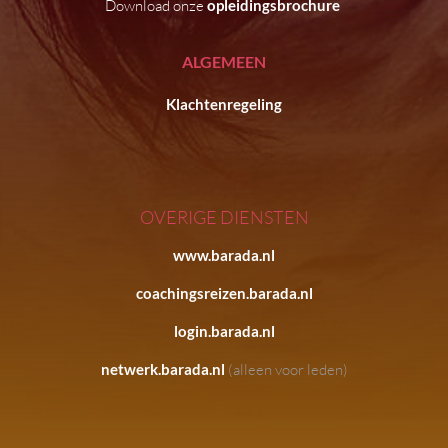
Download onze
opleidingsbrochure
ALGEMEEN
Klachtenregeling
OVERIGE DIENSTEN
www.barada.nl
coachingsreizen.barada.nl
login.barada.nl
netwerk.barada.nl
(alleen voor leden)