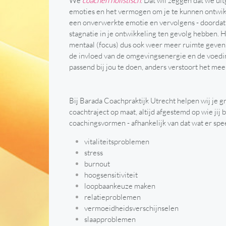
We
coachen holistisch
. Dat wil zeggen dat we uit
emoties en het vermogen om je te kunnen ontwik
een onverwerkte emotie en vervolgens - doordat a
stagnatie in je ontwikkeling ten gevolg hebben. 
mentaal (focus) dus ook weer meer ruimte geven. 
de invloed van de omgevingsenergie en de voeding
passend bij jou te doen, anders verstoort het meer
Bij Barada Coachpraktijk Utrecht helpen wij je g
coachtraject op maat, altijd afgestemd op wie ji
coachingsvormen - afhankelijk van dat wat er spee
vitaliteitsproblemen
stress
burnout
hoogsensitiviteit
loopbaankeuze maken
relatieproblemen
vermoeidheidsverschijnselen
slaapproblemen