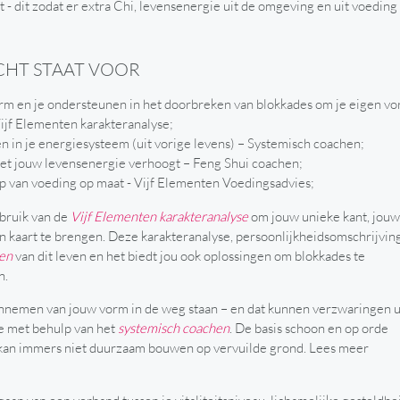
 - dit zodat er extra Chi, levensenergie uit de omgeving en uit voeding
CHT STAAT VOOR
vorm en je ondersteunen in het doorbreken van blokkades om je eigen v
ijf Elementen karakteranalyse;
 in je energiesysteem (uit vorige levens) – Systemisch coachen;
et jouw levensenergie verhoogt – Feng Shui coachen;
p van voeding op maat - Vijf Elementen Voedingsadvies;
ruik van de
Vijf Elementen karakteranalyse
om jouw unieke kant, jouw
n kaart te brengen. Deze karakteranalyse, persoonlijkheidsomschrijvin
gen
van dit leven en het biedt jou ook oplossingen om blokkades te
n.
aannemen van jouw vorm in de weg staan – en dat kunnen verzwaringen u
we met behulp van het
systemisch coachen
. De basis schoon en op orde
e kan immers niet duurzaam bouwen op vervuilde grond. Lees meer