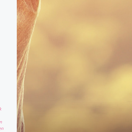
k
n
en