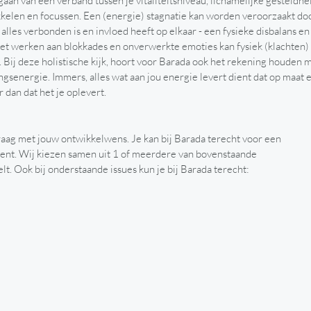
gaan van een verband tussen je vitaliteitsniveau, lichamelijke gesteldhe
kelen en focussen. Een (energie) stagnatie kan worden veroorzaakt do
lles verbonden is en invloed heeft op elkaar - een fysieke disbalans en
Het werken aan blokkades en onverwerkte emoties kan fysiek (klachten)
Bij deze holistische kijk, hoort voor Barada ook het rekening houden 
senergie. Immers, alles wat aan jou energie levert dient dat op maat 
 dan dat het je oplevert.
raag met jouw ontwikkelwens. Je kan bij Barada terecht voor een
j bent. Wij kiezen samen uit 1 of meerdere van bovenstaande
lt. Ook bij onderstaande issues kun je bij Barada terecht: