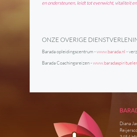
en ondersteunen, leidt tot evenwicht, vitaliteit e
ONZE OVERIGE DIENSTVERLENI
Barada opleidingscentrum -
www.barada.nl
- ver
Barada Coachingsreizen -
www.baradaspirituele
BARA
Diana Ja
Reijersc
3454 H