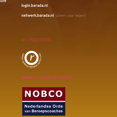
hure
login.barada.nl
netwerk.barada.nl
(alleen voor leden)
ACCREDITATIES
NOBCO GECERTIFICEERD