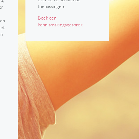
id,
toepassingen.
or
Boek een
 en
kennismakingsgesprek
met
en