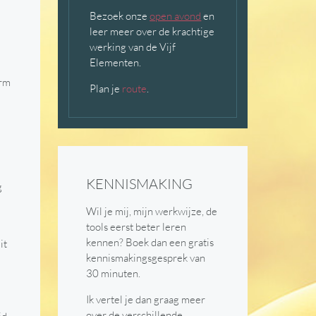
Bezoek onze
open avond
en
leer meer over de krachtige
werking van de Vijf
Elementen.
orm
Plan je
route
.
KENNISMAKING
g
Wil je mij, mijn werkwijze, de
tools eerst beter leren
kennen? Boek dan een gratis
it
kennismakingsgesprek van
30 minuten.
Ik vertel je dan graag meer
over de verschillende