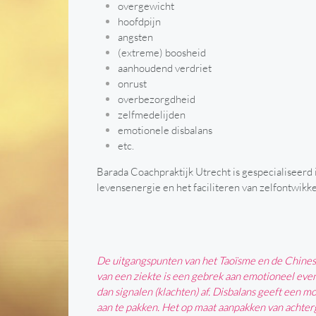
overgewicht
hoofdpijn
angsten
(extreme) boosheid
aanhoudend verdriet
onrust
overbezorgdheid
zelfmedelijden
emotionele disbalans
etc.
Barada Coachpraktijk Utrecht is gespecialiseerd
levensenergie en het faciliteren van zelfontwikke
De uitgangspunten van het Taoïsme en de Chines
van een ziekte is een gebrek aan emotioneel eve
dan signalen (klachten) af. Disbalans geeft een mo
aan te pakken. Het op maat aanpakken van achter