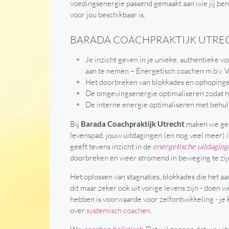
voedingsenergie passend gemaakt aan wie jij bent
voor jou beschikbaar is.
BARADA COACHPRAKTIJK UTRE
Je inzicht geven in je unieke, authentieke 
aan te nemen – Energetisch coachen m.b.v. V
Het doorbreken van blokkades en ophopingen
De omgevingsenergie optimaliseren zodat h
De interne energie optimaliseren met behul
Bij
Barada Coachpraktijk Utrecht
maken we geb
levenspad, jouw uitdagingen (en nog veel meer) i
geeft tevens inzicht in de
energetische uitdagin
doorbreken en weer stromend in beweging te zij
Het oplossen van stagnaties, blokkades die het 
dit maar zeker ook uit vorige levens zijn - doen 
hebben is voorwaarde voor zelfontwikkeling - j
over
systemisch coachen
.