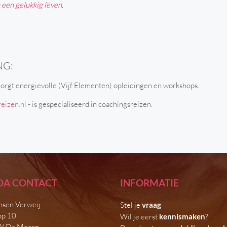
n een gelukkig leven.
NG:
zorgt energievolle (Vijf Elementen) opleidingen en workshops.
reizen.nl
- is gespecialiseerd in coachingsreizen.
DA CONTACT
INFORMATIE
nsen Verweij
Stel je
vraag
op 10
Wil je eerst
kennismaken
?
W De Meern