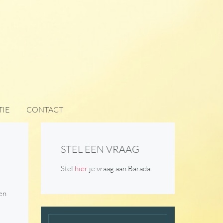
IE
CONTACT
STEL EEN VRAAG
Stel
hier
je vraag aan Barada.
 en